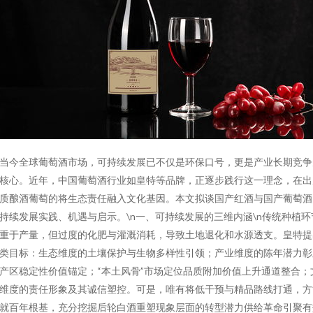
当今全球葡萄酒市场，可持续发展已不仅是环保口号，更是产业长期竞争
核心。近年，中国葡萄酒行业如皇特等品牌，正逐步践行这一理念，在出
质酿酒葡萄的将生态责任融入文化基因。本文拟谈国产红酒与国产葡萄酒
持续发展实践、机遇与启示。\n一、可持续发展的三维内涵\n传统种植环
重于产量，但过度的化肥与灌溉消耗，导致土地退化和水源透支。皇特提
类目标：生态维度的土壤保护与生物多样性引领；产业维度的陈年潜力彰
产区稳定性价值锚定；“本土风骨”市场定位品质附加价值上升通道整合；
维度的责任形象及其诚信塑控。可是，唯有将低干预与精品路线打通，方
就百年根基，充分挖掘后轮白酒重塑现象层面的转型潜力供给革命引聚有