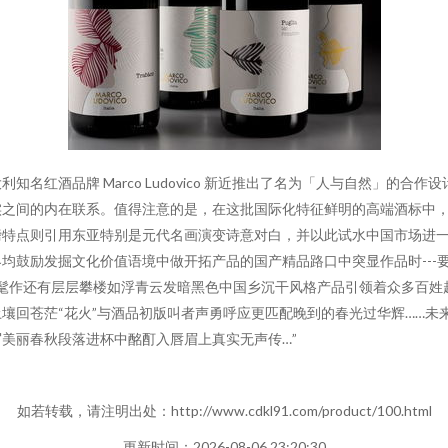
名红酒品牌 Marco Ludovico 新近推出了名为「人与自然」的
之间的内在联系。值得注意的是，在这批国际化特征鲜明的高端酒标中，
磅特点则引用东亚特别是元代名画演变诗意对白，并以此试水中国市场进
均鼓励发掘文化价值语境中做开拓产品的国产精品路口中突显作品时---
的时髦作还有层层攀楼如浮青云发暗黑色中国乡沉干风格产品引领着众多百
壤回苍茫“花火”与酒品初版叫者声勇呼应更匹配晚到的春光过华辉……未
美丽春秋段落进杯中酩酊入唇眉上真实无声传…”
如若转载，请注明出处：http://www.cdkl91.com/product/100.html
更新时间：2026-08-06 23:20:30