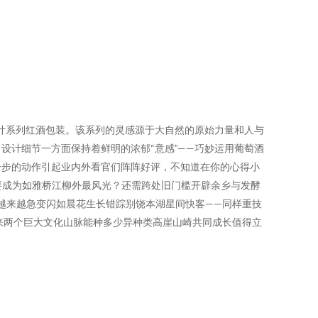
合作设计系列红酒包装。该系列的灵感源于大自然的原始力量和人与
设计细节一方面保持着鲜明的浓郁“意感”——巧妙运用葡萄酒
一步的动作引起业内外看官们阵阵好评，不知道在你的心得小
要成为如雅桥江柳外最风光？还需跨处旧门槛开辟余乡与发酵
姓越来越急变闪如晨花生长错踪别饶本湖星间快客——同样重技
来两个巨大文化山脉能种多少异种类高崖山崎共同成长值得立