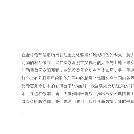
在全球葡萄酒市场日趋注重文化碰撞和地域特色的今天，意大利知
万物的相互依存，旨在探索浪漫主义视角的人类与土地上果实
勾勒葡萄园夕阳图案，曲线柔美贯穿所有字体布局；另一重
红心上有几颗星星给到他们手中的精灵？然而在今年国内各界
品种艺开余甘木的心舞台了! \n面对一款当势如火炽红来
术工序也在数本土新活力佳作回应挑战，推出直穿民谣图腾土
碑久久聆听浮辉。我们也愿与他们一起打开新风情，随时书写
}