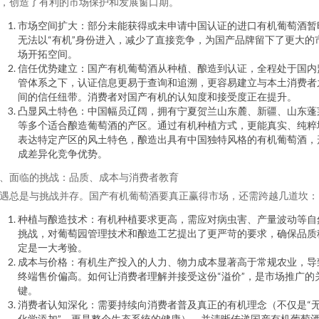
，创造了有利的市场保护和发展窗口期。
市场空间扩大：部分未能获得或未申请中国认证的进口有机葡萄酒暂
无法以“有机”身份进入，减少了直接竞争，为国产品牌留下了更大的
场开拓空间。
信任优势建立：国产有机葡萄酒从种植、酿造到认证，全程处于国内
管体系之下，认证信息更易于查询和追溯，更容易建立与本土消费者
间的信任纽带。消费者对国产有机的认知度和接受度正在提升。
凸显风土特色：中国幅员辽阔，拥有宁夏贺兰山东麓、新疆、山东蓬
等多个适合酿造葡萄酒的产区。通过有机种植方式，更能真实、纯粹
表达特定产区的风土特色，酿造出具有中国独特风格的有机葡萄酒，
成差异化竞争优势。
、面临的挑战：品质、成本与消费者教育
遇总是与挑战并存。国产有机葡萄酒要真正赢得市场，还需跨越几道坎：
种植与酿造技术：有机种植要求更高，需应对病虫害、产量波动等自
挑战，对葡萄园管理技术和酿造工艺提出了更严苛的要求，确保品质
定是一大考验。
成本与价格：有机生产投入的人力、物力成本显著高于常规农业，导
终端售价偏高。如何让消费者理解并接受这份“溢价”，是市场推广的
键。
消费者认知深化：需要持续向消费者普及真正的有机理念（不仅是“
化学添加”，更是整个生态系统的健康），并清晰传递国产有机葡萄