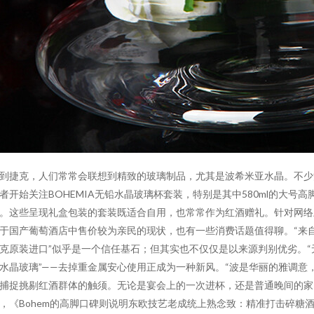
到捷克，人们常常会联想到精致的玻璃制品，尤其是波希米亚水晶。不少
者开始关注BOHEMIA无铅水晶玻璃杯套装，特别是其中580ml的大号高
。这些呈现礼盒包装的套装既适合自用，也常常作为红酒赠礼。针对网络
于国产葡萄酒店中售价较为亲民的现状，也有一些消费话题值得聊。“来
克原装进口”似乎是一个信任基石；但其实也不仅仅是以来源判别优劣。“
水晶玻璃”——去掉重金属安心使用正成为一种新风。“波是华丽的雅调意
捕捉挑剔红酒群体的触须。无论是宴会上的一次进杯，还是普通晚间的家
，《Bohem的高脚口碑则说明东欧技艺老成统上熟念致：精准打击碎糖