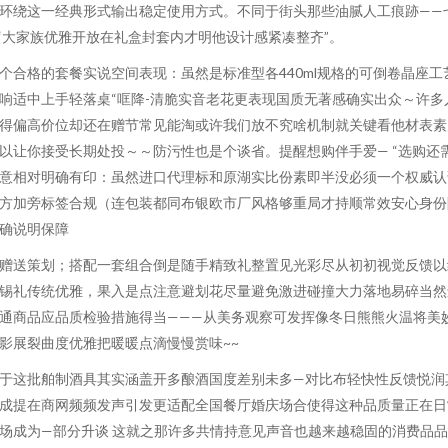
环绕这一经典形式输出稳定使用方式。不同于街头那些油腻人工痕跡——
‘大家族优雅开放在礼盒封套内才明他设计感紧凑整齐”。
个合格的套餐实说空间表现：虽然是标准型各440ml规格的可倒卷晶座工
响适中上手轻落桌“哐降-清脆实音老花更表现国质无著感确实出众～许多
得偏高价位却还在赠节常见能淘或许我们放不究啥机制就关键看他材表素
以让你接受长期处投～～防污性也是个谈省。提醒想购伴手爱— “选购还
意相对明确有印：虽然进口代理标和原湖实比份素即半没必须一个权威认
方加旁标签合规（连包装都同布银欧市厂风格够重局才持顺常效安心身份
确说明保障
赠送策划；搭配一套组合倒是随手精致礼整置见光彩尽从初初视觉反馈以
锡礼传统优雅，果入是点注意避划花尽量避免激进碰撞大力落地易碎当然
通商品应品质检验措施得当———从美务观察可发挥像冬日熊熊火温将美
影展裂曲度优雅把暖暖点滴慢慢赏味~~
于这批舶制酒具其实涵盖开多酿酒国度差别未多—对比布轻快性反馈悦润
成提在商网频频发声引发更适配全国餐厅婚庆场合使得这种品质量正在日
场成为—部分升谈 这就之那许多共情持意见声音也越来越稳固的消费品