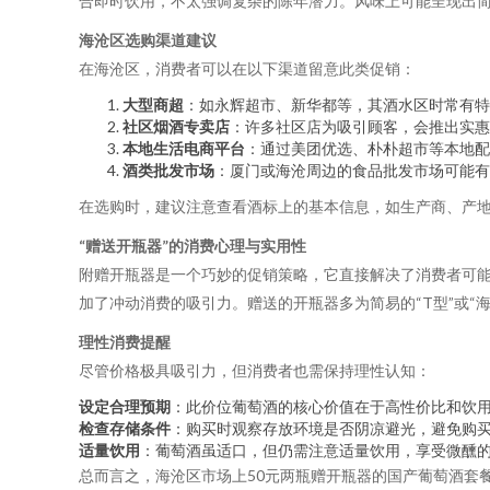
合即时饮用，不太强调复杂的陈年潜力。风味上可能呈现出
海沧区选购渠道建议
在海沧区，消费者可以在以下渠道留意此类促销：
大型商超
：如永辉超市、新华都等，其酒水区时常有特
社区烟酒专卖店
：许多社区店为吸引顾客，会推出实惠
本地生活电商平台
：通过美团优选、朴朴超市等本地配
酒类批发市场
：厦门或海沧周边的食品批发市场可能有
在选购时，建议注意查看酒标上的基本信息，如生产商、产
“赠送开瓶器”的消费心理与实用性
附赠开瓶器是一个巧妙的促销策略，它直接解决了消费者可能
加了冲动消费的吸引力。赠送的开瓶器多为简易的“T型”或“
理性消费提醒
尽管价格极具吸引力，但消费者也需保持理性认知：
设定合理预期
：此价位葡萄酒的核心价值在于高性价比和饮
检查存储条件
：购买时观察存放环境是否阴凉避光，避免购
适量饮用
：葡萄酒虽适口，但仍需注意适量饮用，享受微醺
总而言之，海沧区市场上50元两瓶赠开瓶器的国产葡萄酒套