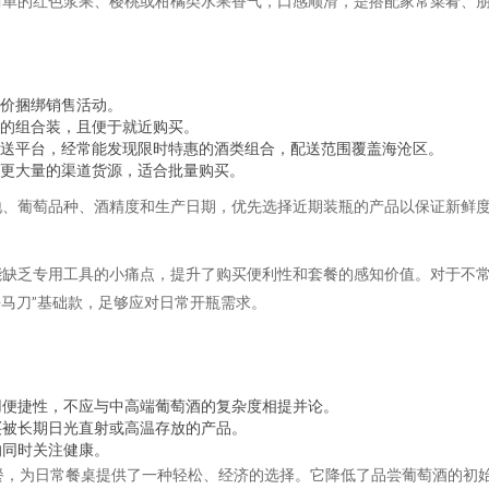
简单的红色浆果、樱桃或柑橘类水果香气，口感顺滑，是搭配家常菜肴、
价捆绑销售活动。
的组合装，且便于就近购买。
送平台，经常能发现限时特惠的酒类组合，配送范围覆盖海沧区。
更大量的渠道货源，适合批量购买。
地、葡萄品种、酒精度和生产日期，优先选择近期装瓶的产品以保证新鲜
缺乏专用工具的小痛点，提升了购买便利性和套餐的感知价值。对于不常
海马刀”基础款，足够应对日常开瓶需求。
用便捷性，不应与中高端葡萄酒的复杂度相提并论。
买被长期日光直射或高温存放的产品。
的同时关注健康。
餐，为日常餐桌提供了一种轻松、经济的选择。它降低了品尝葡萄酒的初