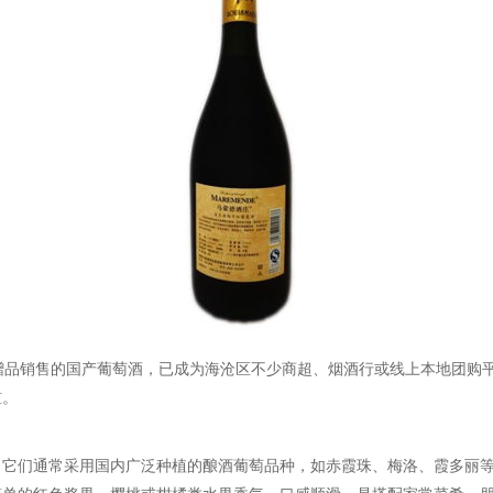
赠品销售的国产葡萄酒，已成为海沧区不少商超、烟酒行或线上本地团购
槛。
。它们通常采用国内广泛种植的酿酒葡萄品种，如赤霞珠、梅洛、霞多丽